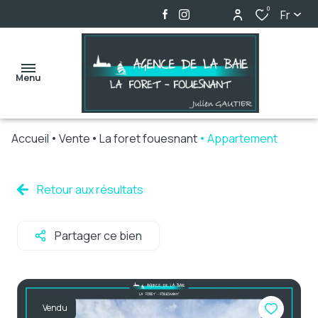
0
Fr
Menu
Accueil
Vente
La foret fouesnant
Appartement
accueil
ventes
Retour aux résultats
locations
Partager ce bien
biens
vendus
alerte
Vendu