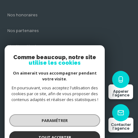
nos honoraires
nos partenaires
mentions légales
Comme beaucoup, notre site
admin
utilise les cookies
On aimerait vous accompagner pendant
politique rgpd
votre visite.
En poursuivant, vous acceptez l'utilisation des
Appeler
cookies
cookies par ce site, afin de vous proposer des
l'agence
contenus adaptés et réaliser des statistiques !
© 2026 | Tous droits réservés
PARAMÉTRER
Contacter
l'agence
Réalisé par
TOUT ACCEPTER