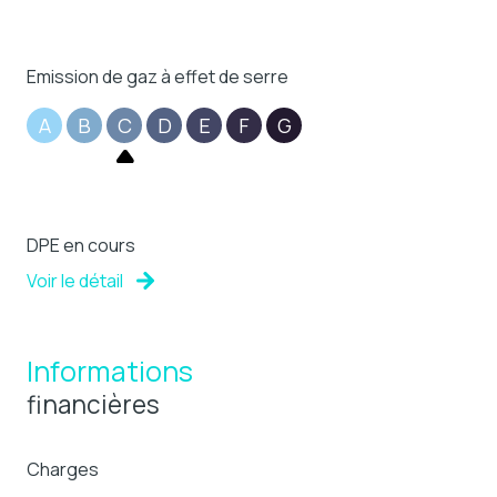
Emission de gaz à effet de serre
A
B
C
D
E
F
G
DPE en cours
Voir le détail
Informations
financières
Charges