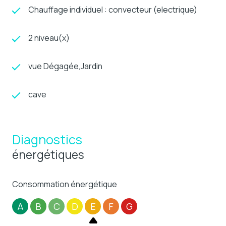
Chauffage individuel : convecteur (electrique)
2 niveau(x)
vue Dégagée,Jardin
cave
Diagnostics
énergétiques
Consommation énergétique
A
B
C
D
E
F
G