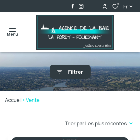
0
Fr
Menu
accueil
Filtrer
ventes
locations
Accueil
Vente
biens
vendus
Trier par Les plus récentes
alerte