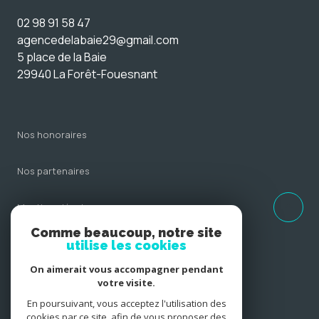
02 98 91 58 47
agencedelabaie29@gmail.com
5 place de la Baie
29940 La Forêt-Fouesnant
nos honoraires
nos partenaires
mentions légales
Comme beaucoup, notre site
admin
utilise les cookies
On aimerait vous accompagner pendant
politique rgpd
votre visite.
En poursuivant, vous acceptez l'utilisation des
cookies
cookies par ce site, afin de vous proposer des