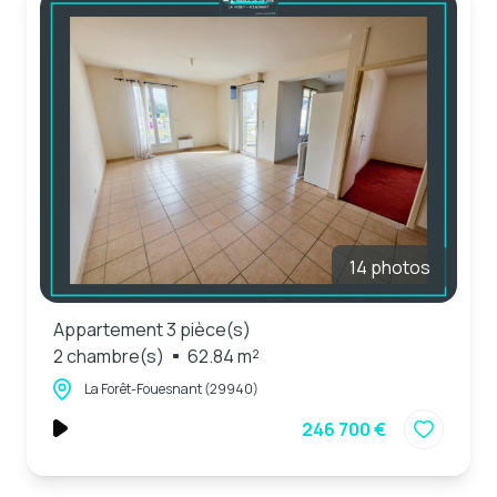
e-mail
estimation
contact
14 photos
Appartement 3 pièce(s)
2 chambre(s)
62.84 m²
La Forêt-Fouesnant (29940)
246 700 €