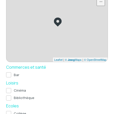
−
Leaflet
|
©
Maps
|
© OpenStreetMap
Jawg
Commerces et santé
Bar
Loisirs
Cinéma
Bibliothèque
Ecoles
Collège