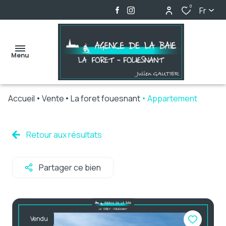
0
Fr
Menu
Accueil
Vente
La foret fouesnant
Appartement
accueil
ventes
Retour aux résultats
locations
Partager ce bien
biens
vendus
alerte
Vendu