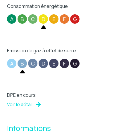
Consommation énergétique
A
B
C
D
E
F
G
Emission de gaz à effet de serre
A
B
C
D
E
F
G
DPE en cours
Voir le détail
Informations