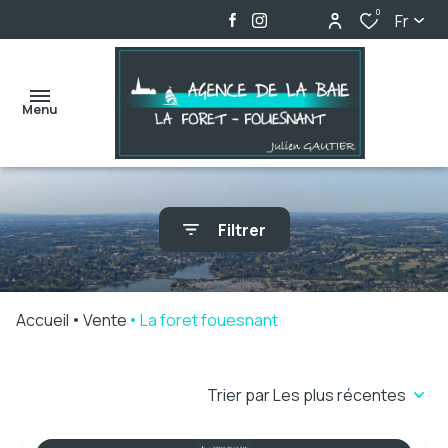
0
Fr
Menu
accueil
Filtrer
ventes
locations
Accueil
Vente
La foret fouesnant
biens
vendus
Trier par Les plus récentes
alerte