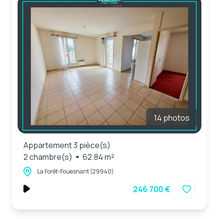
e-mail
estimation
contact
14 photos
Appartement 3 pièce(s)
2 chambre(s)
62.84 m²
La Forêt-Fouesnant (29940)
246 700 €