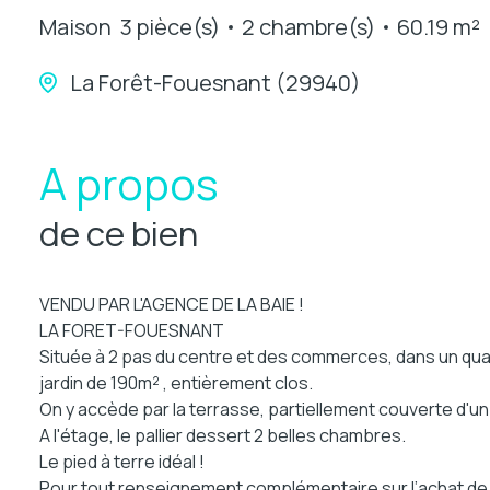
Maison
3 pièce(s)
2 chambre(s)
60.19 m²
La Forêt-Fouesnant (29940)
A propos
de ce bien
VENDU PAR L'AGENCE DE LA BAIE !
LA FORET-FOUESNANT
Située à 2 pas du centre et des commerces, dans un quar
jardin de 190m² , entièrement clos.
On y accède par la terrasse, partiellement couverte d'un
A l'étage, le pallier dessert 2 belles chambres.
Le pied à terre idéal !
Pour tout renseignement complémentaire sur l’achat de c