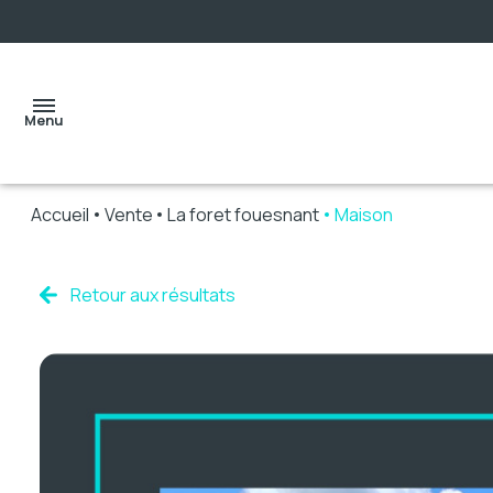
Menu
Accueil
Vente
La foret fouesnant
Maison
accueil
Retour aux résultats
ventes
locations