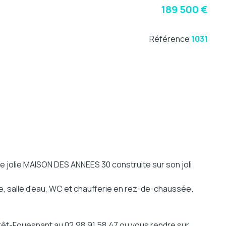
189 500 €
Référence
1031
e jolie MAISON DES ANNEES 30 construite sur son joli
ée, salle d'eau, WC et chaufferie en rez-de-chaussée.
orêt-Fouesnant au 02.98.91.58.47 ou vous rendre sur