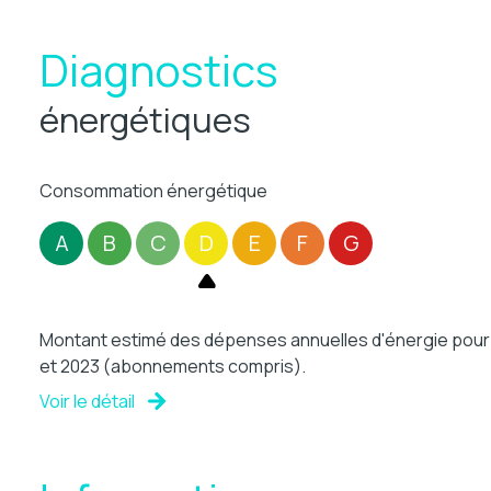
Diagnostics
énergétiques
Consommation énergétique
A
B
C
D
E
F
G
Montant estimé des dépenses annuelles d'énergie pour un
et 2023 (abonnements compris).
Voir le détail