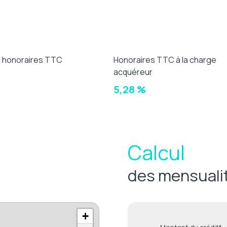
e honoraires TTC
Honoraires TTC à la charge
acquéreur
€
5,28 %
Calcul
des mensuali
+
Montant du crédit*