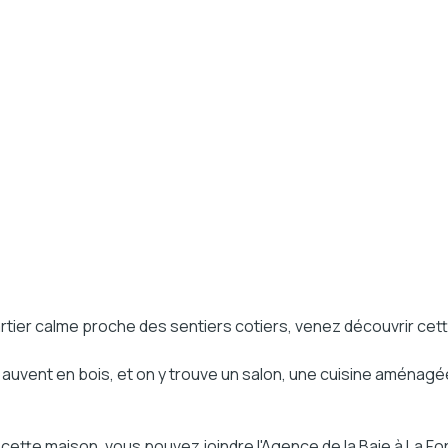
tier calme proche des sentiers cotiers, venez découvrir cett
 auvent en bois, et on y trouve un salon, une cuisine aménag
ette maison, vous pouvez joindre l'Agence de la Baie à La F