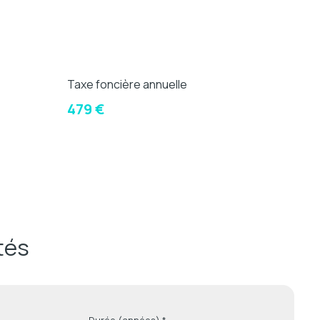
Taxe foncière annuelle
479 €
tés
Durée (années) *