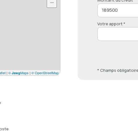
−
Votre apport *
* Champs obligatoir
flet
|
©
Maps
|
© OpenStreetMap
Jawg
e
oste