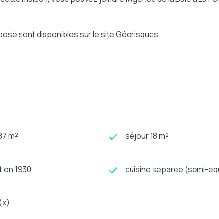
posé sont disponibles sur le site
Géorisques
187 m²
séjour 18 m²
t en 1930
cuisine séparée (semi-éq
(x)