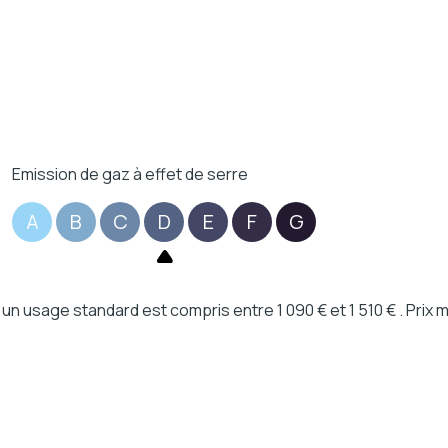
Emission de gaz à effet de serre
A
B
C
D
E
F
G
 usage standard est compris entre 1 090 € et 1 510 € . Prix