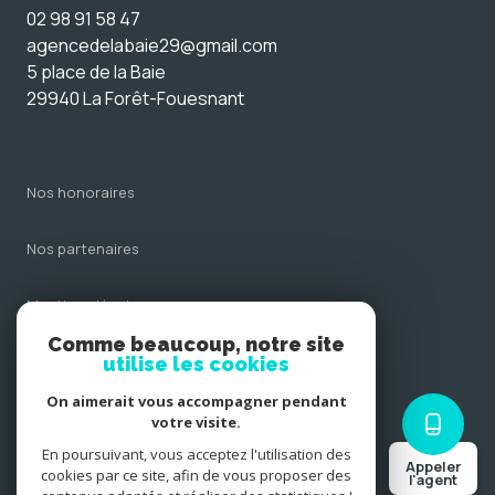
02 98 91 58 47
agencedelabaie29@gmail.com
5 place de la Baie
29940 La Forêt-Fouesnant
nos honoraires
nos partenaires
mentions légales
Comme beaucoup, notre site
admin
utilise les cookies
On aimerait vous accompagner pendant
politique rgpd
votre visite.
En poursuivant, vous acceptez l'utilisation des
Appeler
cookies
cookies par ce site, afin de vous proposer des
l'agent