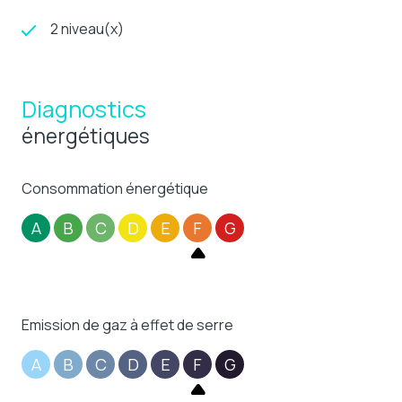
2 niveau(x)
Diagnostics
énergétiques
Consommation énergétique
A
B
C
D
E
F
G
Emission de gaz à effet de serre
A
B
C
D
E
F
G