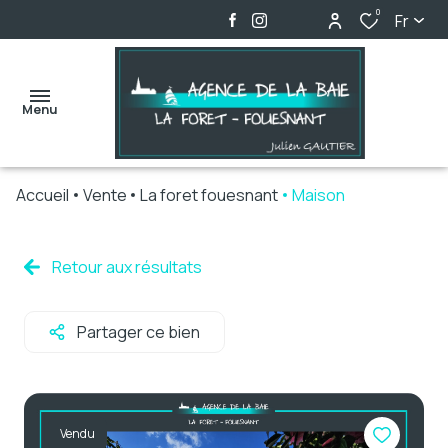
0
Fr
Menu
Accueil
Vente
La foret fouesnant
Maison
accueil
ventes
Retour aux résultats
locations
Partager ce bien
biens
vendus
alerte
Vendu