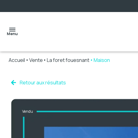
Menu
Accueil
Vente
La foret fouesnant
Maison
accueil
Retour aux résultats
ventes
Vendu
locations