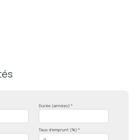
tés
Durée (années) *
Taux d'emprunt (%) *