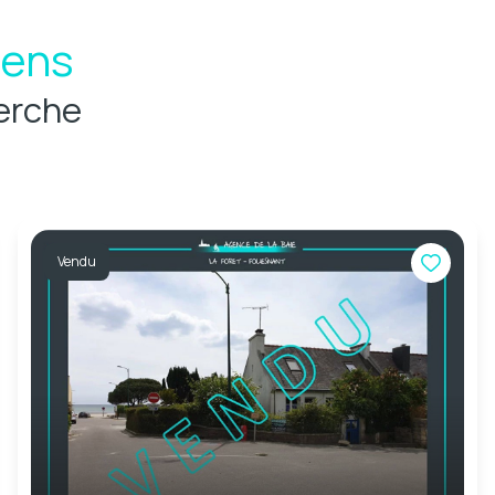
iens
erche
Vendu