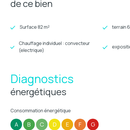
de ce bien
Surface 82 m²
terrain 
Chauffage individuel : convecteur
exposit
(electrique)
Diagnostics
énergétiques
Consommation énergétique
A
B
C
D
E
F
G