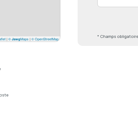
* Champs obligatoir
flet
|
©
Maps
|
© OpenStreetMap
Jawg
e
oste