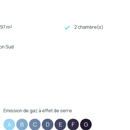
697 m²
2 chambre(s)
ion Sud
Emission de gaz à effet de serre
A
B
C
D
E
F
G