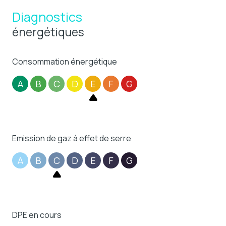
Diagnostics
énergétiques
Consommation énergétique
A
B
C
D
E
F
G
Emission de gaz à effet de serre
A
B
C
D
E
F
G
DPE en cours