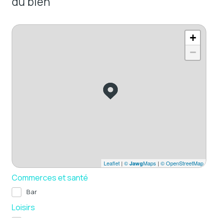
du bien
+
−
Leaflet
|
©
Maps
|
© OpenStreetMap
Jawg
Commerces et santé
Bar
Loisirs