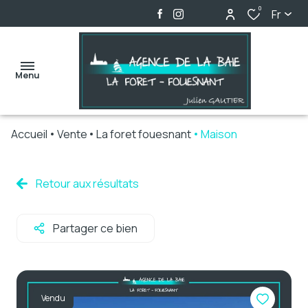
0
Fr
Menu
Accueil
Vente
La foret fouesnant
Maison
accueil
ventes
Retour aux résultats
locations
Partager ce bien
biens
vendus
alerte
Vendu