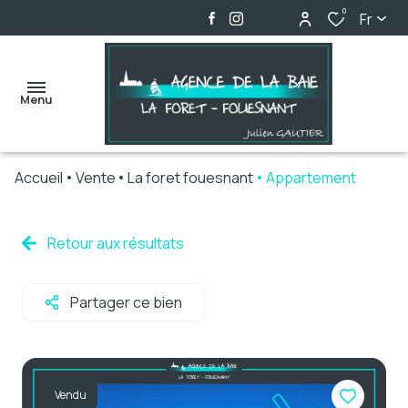
0
Fr
Menu
Accueil
Vente
La foret fouesnant
Appartement
accueil
ventes
Retour aux résultats
locations
Partager ce bien
biens
vendus
alerte
Vendu