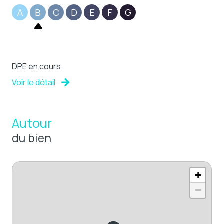
A
B
C
D
E
F
G
DPE en cours
Voir le détail
Autour
du bien
+
−