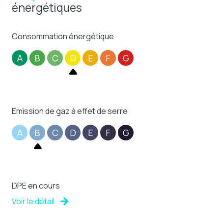
énergétiques
Consommation énergétique
A
B
C
D
E
F
G
Emission de gaz à effet de serre
A
B
C
D
E
F
G
DPE en cours
Voir le détail