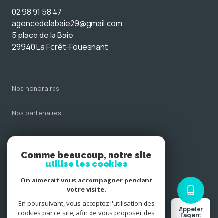
02 98 91 58 47
agencedelabaie29@gmail.com
5 place de la Baie
29940 La Forêt-Fouesnant
nos honoraires
nos partenaires
mentions légales
Comme beaucoup, notre site
admin
utilise les cookies
On aimerait vous accompagner pendant
politique rgpd
votre visite.
En poursuivant, vous acceptez l'utilisation des
Appeler
cookies
cookies par ce site, afin de vous proposer des
l'agent