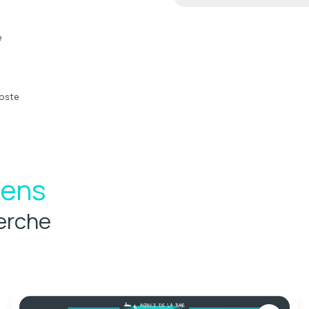
e
oste
iens
erche