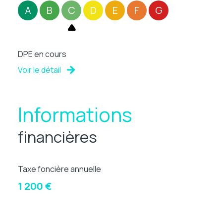
A
B
C
D
E
F
G
DPE en cours
Voir le détail
Informations
financières
Taxe foncière annuelle
1 200 €