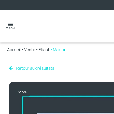
Menu
Accueil
Vente
Elliant
Maison
accueil
Retour aux résultats
ventes
Vendu
locations