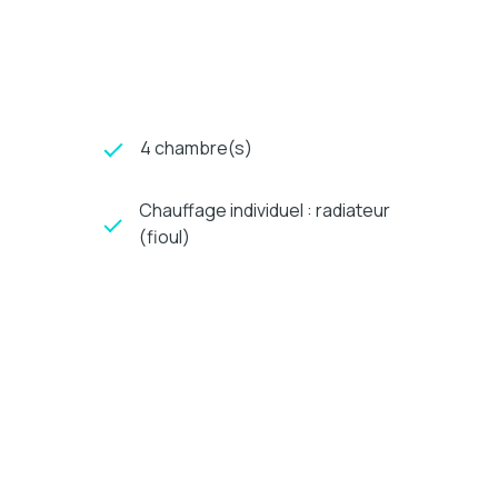
4 chambre(s)
Chauffage individuel : radiateur
(fioul)