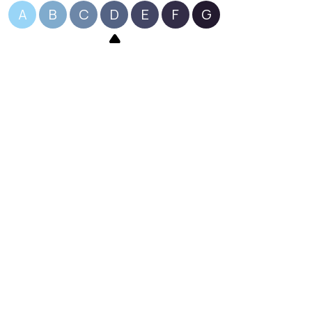
A
B
C
D
E
F
G