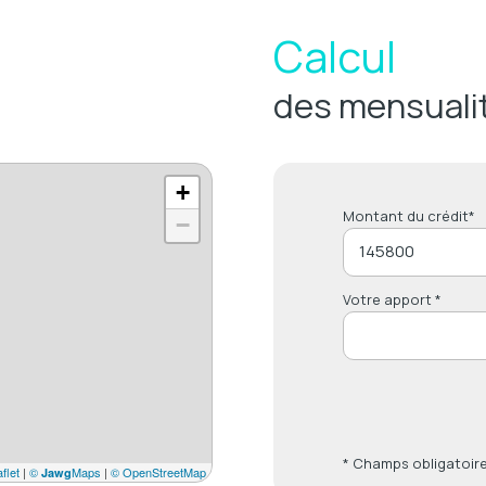
Calcul
des mensuali
+
Montant du crédit*
−
Votre apport *
* Champs obligatoir
flet
|
©
Maps
|
© OpenStreetMap
Jawg