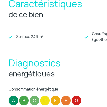
Caractéristiques
de ce bien
Chauffag
Surface 246 m²
(géothe
Diagnostics
énergétiques
Consommation énergétique
A
B
C
D
E
F
G