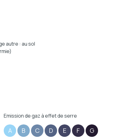
e autre : au sol
rmie)
Emission de gaz à effet de serre
A
B
C
D
E
F
G