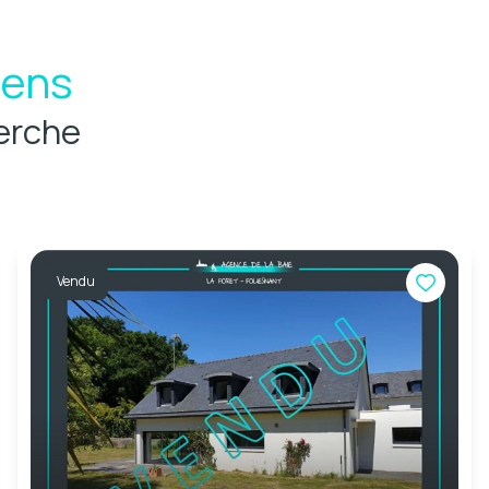
iens
erche
Vendu