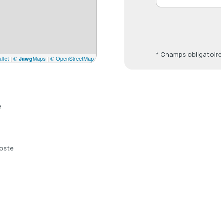
* Champs obligatoir
flet
|
©
Maps
|
© OpenStreetMap
Jawg
e
oste