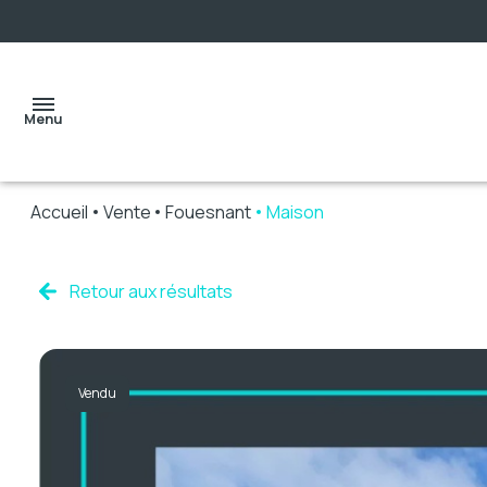
Menu
Accueil
Vente
Fouesnant
Maison
accueil
Retour aux résultats
ventes
Vendu
locations