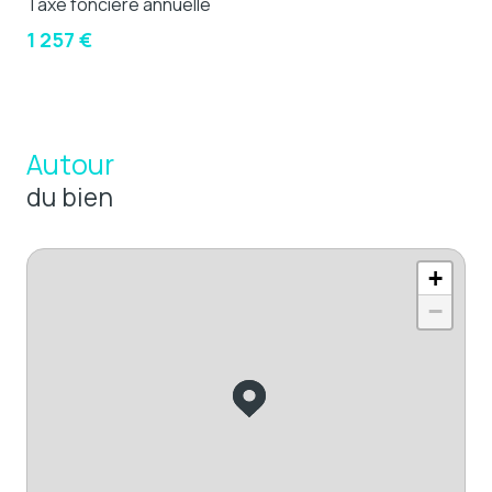
Taxe foncière annuelle
1 257 €
Autour
du bien
+
−