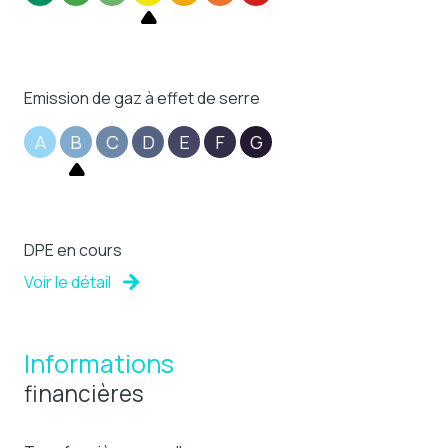
Emission de gaz à effet de serre
A
B
C
D
E
F
G
DPE en cours
Voir le détail
Informations
financières