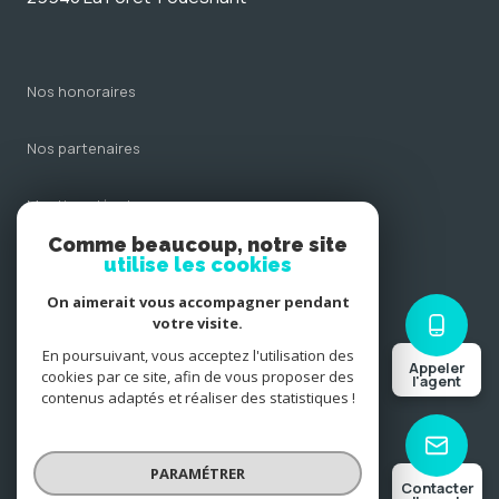
nos honoraires
nos partenaires
mentions légales
Comme beaucoup, notre site
admin
utilise les cookies
On aimerait vous accompagner pendant
politique rgpd
votre visite.
En poursuivant, vous acceptez l'utilisation des
Appeler
cookies
cookies par ce site, afin de vous proposer des
l'agent
contenus adaptés et réaliser des statistiques !
© 2026 | Tous droits réservés
PARAMÉTRER
Contacter