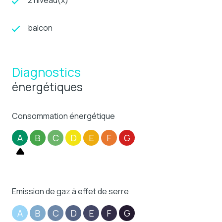
balcon
Diagnostics
énergétiques
Consommation énergétique
A
B
C
D
E
F
G
Emission de gaz à effet de serre
A
B
C
D
E
F
G