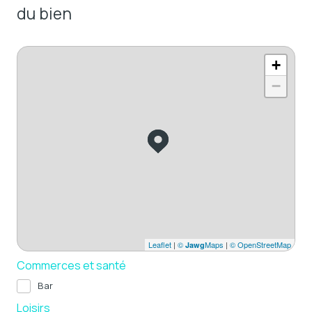
du bien
+
−
Leaflet
|
©
Maps
|
© OpenStreetMap
Jawg
Commerces et santé
Bar
Loisirs