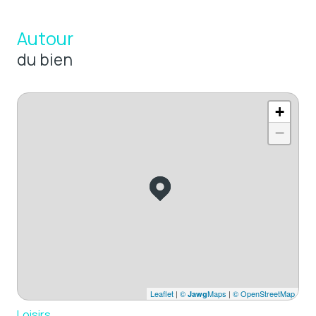
Autour
du bien
+
−
Leaflet
|
©
Maps
|
© OpenStreetMap
Jawg
Loisirs