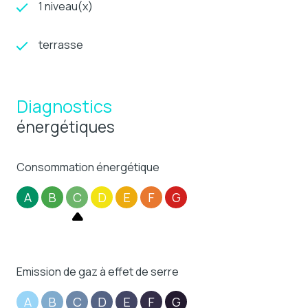
1 niveau(x)
terrasse
Diagnostics
énergétiques
Consommation énergétique
A
B
C
D
E
F
G
Emission de gaz à effet de serre
A
B
C
D
E
F
G