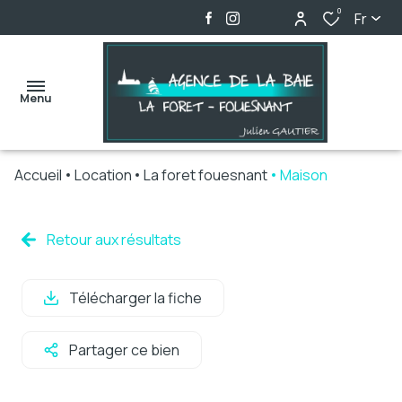
0
Fr
Menu
Accueil
Location
La foret fouesnant
Maison
accueil
ventes
Retour aux résultats
locations
Télécharger la fiche
biens
vendus
Partager ce bien
alerte