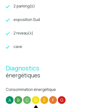
2 parking(s)
exposition Sud
2 niveau(x)
cave
Diagnostics
énergétiques
Consommation énergétique
A
B
C
D
E
F
G