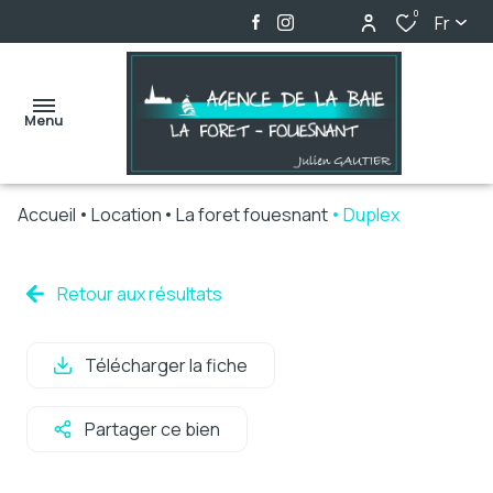
0
Fr
Menu
Accueil
Location
La foret fouesnant
Duplex
accueil
ventes
Retour aux résultats
locations
Télécharger la fiche
biens
vendus
Partager ce bien
alerte