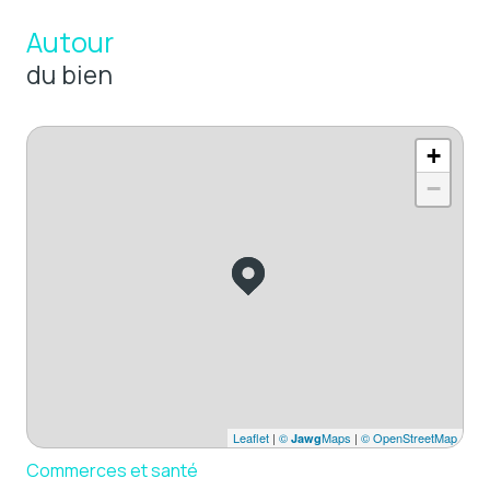
Autour
du bien
+
−
Leaflet
|
©
Maps
|
© OpenStreetMap
Jawg
Commerces et santé